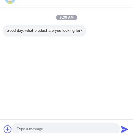
연락처
36V 리튬 배터리와 350W 모터와 ON 판매 화이트 색
9:30 AM
전기 가지고 다닐 수 있는 스쿠터
연락처
Good day, what product are you looking for?
1 / 4
언어를 바꾸십시오
Korean
홈
|
회사 소개
|
연락처
|
사이트맵
|
Privacy Policy
탁상용 전망
Copyright © 2018 - 2026 Green Import ＆Export Trading Co.,Ltd..
All rights reserved.
잡담
견적 요청