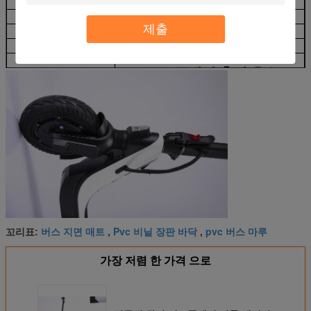
이어
타이어
클라이밍 경사
15 급
제출
증명서
CE, FCC, ROHS
흙받이
강화 나일론
F&R 두배의 충격 흡수
3-속도
기능
버스 지면 매트
Pvc 비닐 장판 바닥
pvc 버스 마루
꼬리표:
,
,
가장 저렴 한 가격 으로