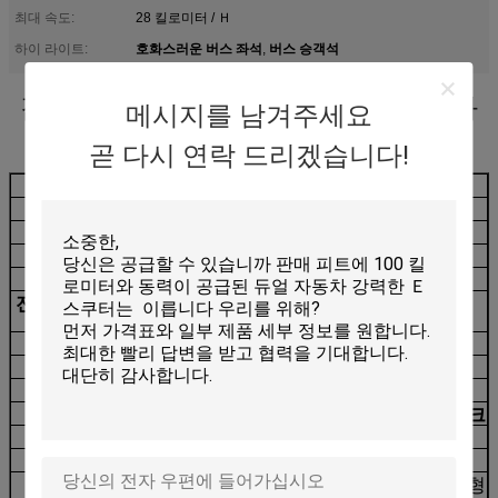
최대 속도:
28 킬로미터 / Ｈ
호화스러운 버스 좌석
버스 승객석
하이 라이트:
,
감동적 화면 디스플레이 리튬 배터리와
메시지를 남겨주세요
은 가지고 다닐 수 있는 시티 스쿠터
곧 다시 연락 드리겠습니다!
모델
R8
모터
350W
사이즈
1070*470*1180mm
접힌 사이즈
1070*470*465mm
포장 크기
1110*175*500mm
전면과 후방 차축 거
900 밀리미터
리
프레임
마그네슘 합금
정미중량
15 킬로그램
최대 속도
28 킬로미터 / Ｈ
브레이크
Ｆ :전자 브레이크 Ｒ :원판 브레이크
배터리 모델
18650
배터리
36V 10.4A
200*50 충실고무타
200*50
벌집형
타이어