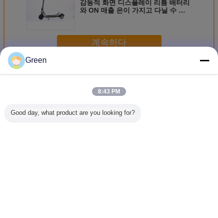
감동적 화면 디스플레이 리튬 배터리
와 ON 매출 은이 가지고 다닐 수 있
는 시티 스쿠터
계속하다
Green
전기 가지고 다닐 수 있는 스쿠터
더 많은 것
8:43 PM
Good day, what product are you looking for?
판매 OEM 가지고
판매 중 45 킬로미
판매 중 28 km/H
관심 엔 
다닐 수 있는 폴딩
터는 전기 포터블
18650 리튬 이온
적 스쿠터
시키는 스쿠터 36V
스쿠터 싱글 드라
전기적 스쿠터는
폴드형 정
6A 배터리 ROHS
이브를 정렬시킵니
충격 흡수를 두배
인에 균형
순응합니다에
다
로 합니다
니
언어를 바꾸십시오
Korean