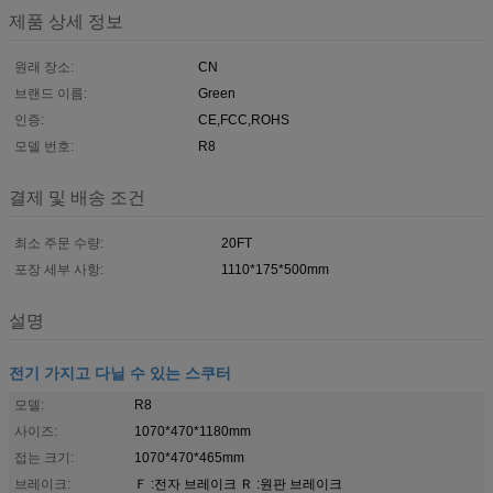
제품 상세 정보
원래 장소:
CN
브랜드 이름:
Green
인증:
CE,FCC,ROHS
모델 번호:
R8
결제 및 배송 조건
최소 주문 수량:
20FT
포장 세부 사항:
1110*175*500mm
설명
전기 가지고 다닐 수 있는 스쿠터
모델:
R8
사이즈:
1070*470*1180mm
접는 크기:
1070*470*465mm
브레이크:
Ｆ :전자 브레이크 Ｒ :원판 브레이크