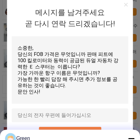
의 앞면에 USB 충전기를 댑니다
메시지를 남겨주세요
연락처
곧 다시 연락 드리겠습니다!
드럼 브레이크 전기 세발자전거 스쿠터 고위 이동할 수
있는 스쿠터 3 바퀴
연락처
2명의 사람 3는 전기 세발자전거 스쿠터 800W 무브러
시 강철 구조를 선회합니다
연락처
800W 전기 기동성 세발자전거 스쿠터/3는 전기 스쿠
터 GT04를 선회합니다
연락처
1000w 성숙한 전기 세발자전거 스쿠터 60V/20Ah 지
도 산성 드럼 브레이크
연락처
성인을 위한 800W 무브러시 강화한 세발자전거를 가
제출
진 전기 세발자전거 스쿠터는 산을 지도합니다
Green