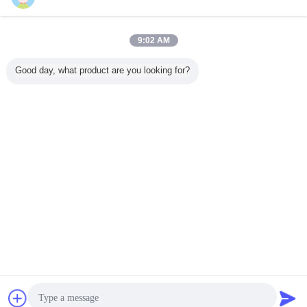
연락처
1000W 화물 60V를 위한 전기 세발자전거 스쿠터 3 바
9:02 AM
퀴는 산을 지도합니다
연락처
Good day, what product are you looking for?
1 / 2
언어를 바꾸십시오
Korean
홈
|
회사 소개
|
연락처
|
사이트맵
|
Privacy Policy
탁상용 전망
Copyright © 2018 - 2026 Green Import ＆Export Trading Co.,Ltd..
All rights reserved.
잡담
견적 요청