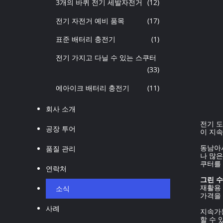
3개의 바퀴 전기 세발자전거
(12)
전기 자전거 예비 품목
(17)
표준 배터리 충전기
(1)
전기 가지고 다닐 수 있는 스쿠터
(33)
에아이크 배터리 충전기
(11)
회사 소개
전기 
공장 투어
이 지
동남아
품질 관리
나 많
쿠터를 
연락처
그린 수
재활용
소식
가격을
사례
지속가
할 수 